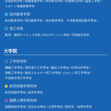
生命医科学科 /
保健看護学科 /
理学療法学科 /
作業療法学科 /
臨床工学科 /
スポーツ保健医療学科
現代教育学部
幼児教育学科 /
現代教育学科（現代教育専攻、中等教育国語数学専攻）
理工学部
数理・物理サイエンス学科 /
Alロボテックス学科 /
宇宙航空学科
大学院
工学研究科
機械工学専攻 /
電気電子工学専攻 /
建設工学専攻 /
応用化学専攻 /
情報工学専攻 /
創造エネルギー理工学専攻 /
ロボット理工学専攻 /
宇宙航空理工学専攻
経営情報学研究科
経営情報学専攻 /
経営学專攻
国際人間学研究科
国際関係学専攻 /
言語文化專攻 /
心理学専攻 /
歴史学・地理学専攻