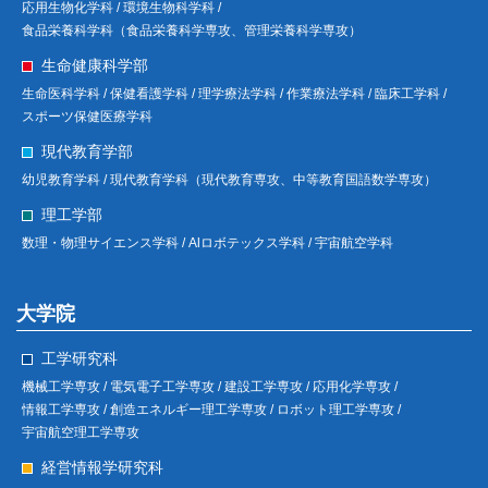
応用生物化学科 /
環境生物科学科 /
食品栄養科学科（食品栄養科学専攻、管理栄養科学専攻）
生命健康科学部
生命医科学科 /
保健看護学科 /
理学療法学科 /
作業療法学科 /
臨床工学科 /
スポーツ保健医療学科
現代教育学部
幼児教育学科 /
現代教育学科（現代教育専攻、中等教育国語数学専攻）
理工学部
数理・物理サイエンス学科 /
Alロボテックス学科 /
宇宙航空学科
大学院
工学研究科
機械工学専攻 /
電気電子工学専攻 /
建設工学専攻 /
応用化学専攻 /
情報工学専攻 /
創造エネルギー理工学専攻 /
ロボット理工学専攻 /
宇宙航空理工学専攻
経営情報学研究科