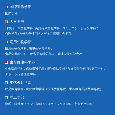
国際関係学部
国際学科
人文学部
日本語日本文化学科 /
英語英米文化学科 /
コミュニケーション学科 /
心理学科 /
歴史地理学科 /
メディア情報社会学科
応用生物学部
応用生物化学科 /
環境生物科学科 /
食品栄養科学科（食品栄養科学専攻、管理栄養科学専攻）
生命健康科学部
生命医科学科 /
保健看護学科 /
理学療法学科 /
作業療法学科 /
臨床工学科 /
スポーツ保健医療学科
現代教育学部
幼児教育学科 /
現代教育学科（現代教育専攻、中等教育国語数学専攻）
理工学部
数理・物理サイエンス学科 /
Alロボテックス学科 /
宇宙航空学科