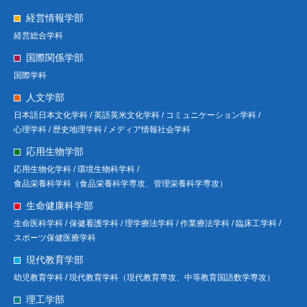
経営情報学部
経営総合学科
国際関係学部
国際学科
人文学部
日本語日本文化学科 /
英語英米文化学科 /
コミュニケーション学科 /
心理学科 /
歴史地理学科 /
メディア情報社会学科
応用生物学部
応用生物化学科 /
環境生物科学科 /
食品栄養科学科（食品栄養科学専攻、管理栄養科学専攻）
生命健康科学部
生命医科学科 /
保健看護学科 /
理学療法学科 /
作業療法学科 /
臨床工学科 /
スポーツ保健医療学科
現代教育学部
幼児教育学科 /
現代教育学科（現代教育専攻、中等教育国語数学専攻）
理工学部