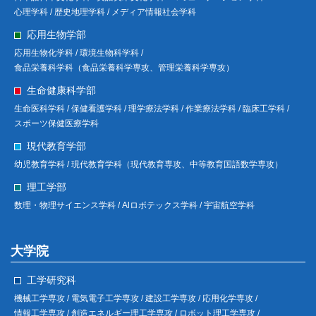
心理学科 /
歴史地理学科 /
メディア情報社会学科
応用生物学部
応用生物化学科 /
環境生物科学科 /
食品栄養科学科（食品栄養科学専攻、管理栄養科学専攻）
生命健康科学部
生命医科学科 /
保健看護学科 /
理学療法学科 /
作業療法学科 /
臨床工学科 /
スポーツ保健医療学科
現代教育学部
幼児教育学科 /
現代教育学科（現代教育専攻、中等教育国語数学専攻）
理工学部
数理・物理サイエンス学科 /
Alロボテックス学科 /
宇宙航空学科
大学院
工学研究科
機械工学専攻 /
電気電子工学専攻 /
建設工学専攻 /
応用化学専攻 /
情報工学専攻 /
創造エネルギー理工学専攻 /
ロボット理工学専攻 /