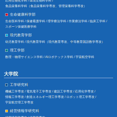
応用生物化学科 /
環境生物科学科 /
食品栄養科学科（食品栄養科学専攻、管理栄養科学専攻）
生命健康科学部
生命医科学科 /
保健看護学科 /
理学療法学科 /
作業療法学科 /
臨床工学科 /
スポーツ保健医療学科
現代教育学部
幼児教育学科 /
現代教育学科（現代教育専攻、中等教育国語数学専攻）
理工学部
数理・物理サイエンス学科 /
Alロボテックス学科 /
宇宙航空学科
大学院
工学研究科
機械工学専攻 /
電気電子工学専攻 /
建設工学専攻 /
応用化学専攻 /
情報工学専攻 /
創造エネルギー理工学専攻 /
ロボット理工学専攻 /
宇宙航空理工学専攻
経営情報学研究科