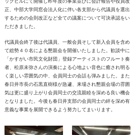
ックビルにて開催し昨年度の事業並びに会計報告や役員改
正、中部大学同窓会法人化に伴い各支部から代議員を選出
するための会則改正など全ての議案について可決承認をい
ただきました。
代議員会終了後は代議員、一般会員そして新入会員を含め
て総勢４０名による懇親会を開催いたしました。歓談中に
「かすがい市民文化財団」登録アーティストのフルート奏
者、松原未弥さんの演奏による心地よい音色に癒され明る
く楽しい雰囲気の中、会員同士の会話も弾みました。また
春日井市長の石黒直樹様が急遽、来場され懇親会場の雰囲
気は更に盛り上がり会員同士の交流親睦を深める良い機会
となりました。今後も春日井支部の会員同士の絆を深め有
意義な事業を展開できるよう努力してまいります。